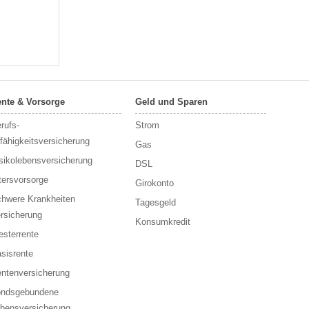
nte & Vorsorge
Geld und Sparen
rufs­
Strom
fähigkeitsversicherung
Gas
sikolebensversicherung
DSL
tersvorsorge
Girokonto
hwere Krankheiten
Tagesgeld
rsicherung
Konsumkredit
esterrente
sisrente
ntenversicherung
ondsgebundene
bensversicherung