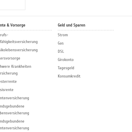
nte & Vorsorge
Geld und Sparen
rufs­
Strom
fähigkeitsversicherung
Gas
sikolebensversicherung
DSL
tersvorsorge
Girokonto
hwere Krankheiten
Tagesgeld
rsicherung
Konsumkredit
esterrente
sisrente
ntenversicherung
ondsgebundene
bensversicherung
ondsgebundene
ntenversicherung