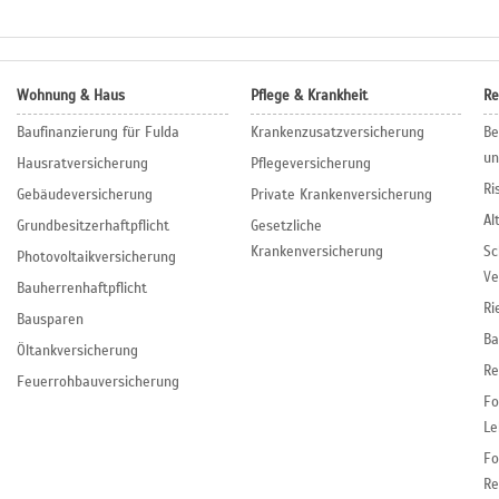
Wohnung & Haus
Pflege & Krankheit
Re
Baufinanzierung für Fulda
Krankenzusatzversicherung
Be
un
Hausratversicherung
Pflegeversicherung
Ri
Gebäudeversicherung
Private Krankenversicherung
Al
Grundbesitzerhaftpflicht
Gesetzliche
Krankenversicherung
Sc
Photovoltaikversicherung
Ve
Bauherrenhaftpflicht
Ri
Bausparen
Ba
Öltankversicherung
Re
Feuerrohbauversicherung
F
Le
F
Re