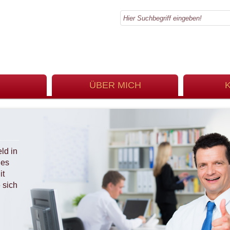
ÜBER MICH
ld in
les
it
 sich