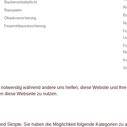
Bauherrenhaftpflicht
Ri
Bausparen
Ba
Öltankversicherung
Re
Feuerrohbauversicherung
F
Le
F
Re
Ka
St
d notwendig während andere uns helfen, diese Website und Ihre
en diese Webseite zu nutzen.
und Skripte. Sie haben die Möglichkeit folgende Kategorien zu 