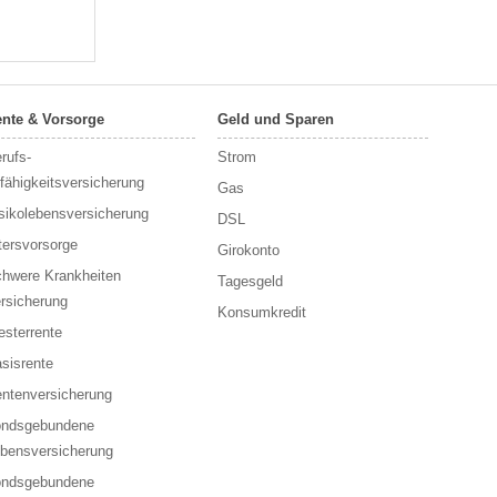
nte & Vorsorge
Geld und Sparen
rufs­
Strom
fähigkeitsversicherung
Gas
sikolebensversicherung
DSL
tersvorsorge
Girokonto
hwere Krankheiten
Tagesgeld
rsicherung
Konsumkredit
esterrente
sisrente
ntenversicherung
ondsgebundene
bensversicherung
ondsgebundene