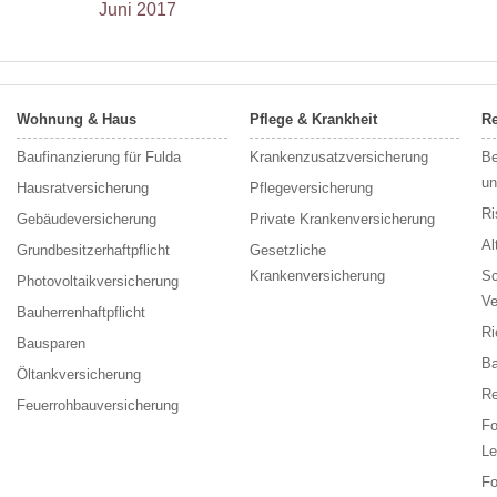
Juni 2017
Wohnung & Haus
Pflege & Krankheit
Re
Baufinanzierung für Fulda
Krankenzusatzversicherung
Be
un
Hausratversicherung
Pflegeversicherung
Ri
Gebäudeversicherung
Private Krankenversicherung
Al
Grundbesitzerhaftpflicht
Gesetzliche
Krankenversicherung
Sc
Photovoltaikversicherung
Ve
Bauherrenhaftpflicht
Ri
Bausparen
Ba
Öltankversicherung
Re
Feuerrohbauversicherung
F
Le
F