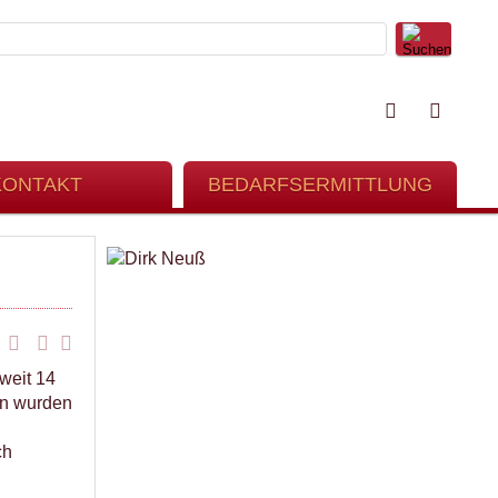
KONTAKT
BEDARFSERMITTLUNG
weit 14
rn wurden
ch