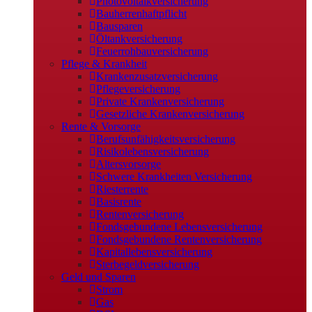
Photovoltaikversicherung
Bauherrenhaftpflicht
Bausparen
Öltankversicherung
Feuerrohbauversicherung
Pflege & Krankheit
Krankenzusatzversicherung
Pflegeversicherung
Private Krankenversicherung
Gesetzliche Krankenversicherung
Rente & Vorsorge
Berufs­unfähigkeitsversicherung
Risikolebensversicherung
Altersvorsorge
Schwere Krankheiten Versicherung
Riesterrente
Basisrente
Rentenversicherung
Fondsgebundene Lebensversicherung
Fondsgebundene Rentenversicherung
Kapitallebensversicherung
Sterbegeldversicherung
Geld und Sparen
Strom
Gas