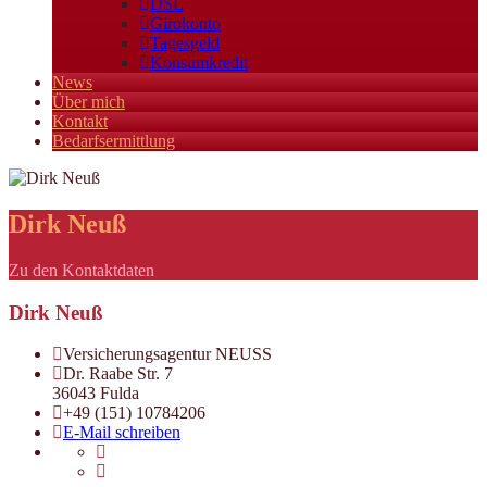
DSL
Girokonto
Tagesgeld
Konsumkredit
News
Über mich
Kontakt
Bedarfsermittlung
Dirk Neuß
Zu den Kontaktdaten
Dirk Neuß
Versicherungsagentur NEUSS
Dr. Raabe Str. 7
36043 Fulda
+49 (151) 10784206
E-Mail schreiben