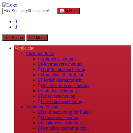
Suche
Menü
Vergleiche
Sach und KFZ
Autoversicherung
Motorradversicherung
Haftpflichtversicherung
Hundehalterhaftpflicht
Pferdehalterhaftpflicht
Rechtsschutzversicherung
Unfallversicherung
Reiseversicherung
Gewerbeversicherung
Wohnung & Haus
Baufinanzierung für Fulda
Hausratversicherung
Gebäudeversicherung
Grundbesitzerhaftpflicht