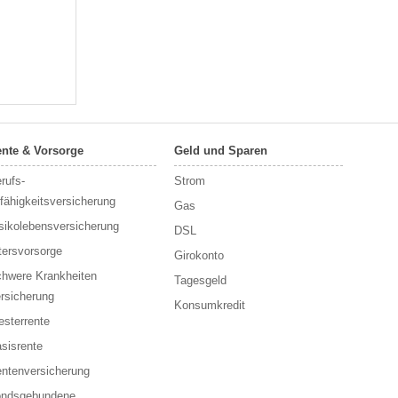
nte & Vorsorge
Geld und Sparen
rufs­
Strom
fähigkeitsversicherung
Gas
sikolebensversicherung
DSL
tersvorsorge
Girokonto
hwere Krankheiten
Tagesgeld
rsicherung
Konsumkredit
esterrente
sisrente
ntenversicherung
ondsgebundene