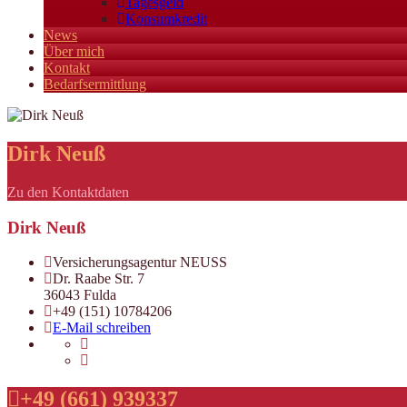
Tagesgeld
Konsumkredit
News
Über mich
Kontakt
Bedarfsermittlung
Dirk Neuß
Zu den Kontaktdaten
Dirk Neuß
Versicherungsagentur NEUSS
Dr. Raabe Str. 7
36043 Fulda
+49 (151) 10784206
E-Mail schreiben
+49 (661) 939337