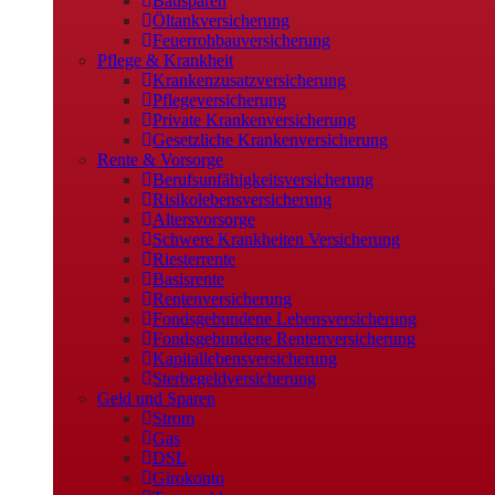
Bausparen
Öltankversicherung
Feuerrohbauversicherung
Pflege & Krankheit
Krankenzusatzversicherung
Pflegeversicherung
Private Krankenversicherung
Gesetzliche Krankenversicherung
Rente & Vorsorge
Berufs­unfähigkeitsversicherung
Risikolebensversicherung
Altersvorsorge
Schwere Krankheiten Versicherung
Riesterrente
Basisrente
Rentenversicherung
Fondsgebundene Lebensversicherung
Fondsgebundene Rentenversicherung
Kapitallebensversicherung
Sterbegeldversicherung
Geld und Sparen
Strom
Gas
DSL
Girokonto