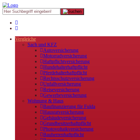
Vergleiche
Sach und KFZ
Autoversicherung
Motorradversicherung
Haftpflichtversicherung
Hundehalterhaftpflicht
Pferdehalterhaftpflicht
Rechtsschutzversicherung
Unfallversicherung
Reiseversicherung
Gewerbeversicherung
Wohnung & Haus
Baufinanzierung für Fulda
Hausratversicherung
Gebäudeversicherung
Grundbesitzerhaftpflicht
Photovoltaikversicherung
Bauherrenhaftpflicht